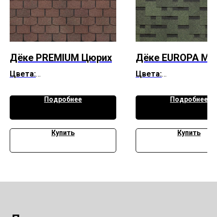
Дёке PREMIUM Цюрих
Дёке EUROPA Ма
Цвета:
Цвета:
Арахис
Зелёный
Вагаси
Красный
Подробнее
Подробнее
Изюм
Коричневый
Кофе
Мускат
Купить
Купить
Фладен
Чили