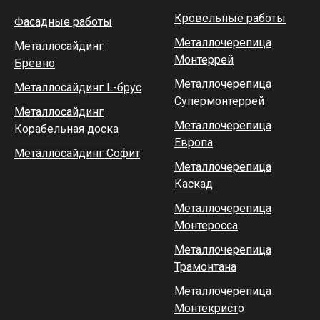
Кровельные работы
Фасадные работы
Металлочерепица
Металлосайдинг
Монтеррей
Бревно
Металлочерепица
Металлосайдинг L-брус
Супермонтеррей
Металлосайдинг
Металлочерепица
Корабельная доска
Европа
Металлосайдинг Софит
Металлочерепица
Каскад
Металлочерепица
Монтеросса
Металлочерепица
Трамонтана
Металлочерепица
Монтекрист
о