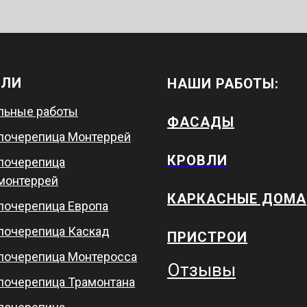
ВЛИ
НАШИ РАБОТЫ:
льные работы
ФАСАДЫ
лочерепица Монтеррей
КРОВЛИ
лочерепица
монтеррей
КАРКАСНЫЕ ДОМА
лочерепица Европа
лочерепица Каскад
ПРИСТРОИ
лочерепица Монтеросса
Отзывы
лочерепица Трамонтана