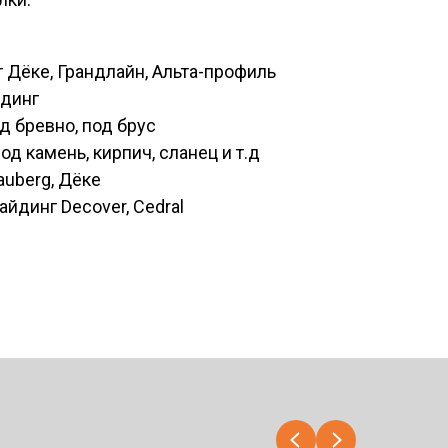
 Дёке, Грандлайн, Альта-профиль
йдинг
д бревно, под брус
д камень, кирпич, сланец и т.д
auberg, Дёке
йдинг Decover, Cedral