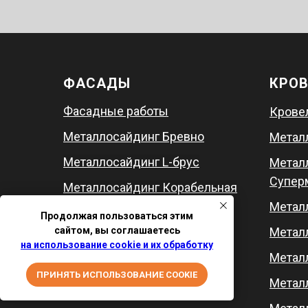
ФАСАДЫ
КРО
Фасадные работы
Крове
Металлосайдинг Бревно
Метал
Металлосайдинг L-брус
Метал
Супер
Металлосайдинг Корабельная
доска
Метал
Продолжая пользоваться этим
Металлосайдинг Софит
сайтом, вы соглашаетесь
Метал
на использование cookie и их обработку
Метал
ПРИНЯТЬ ИСПОЛЬЗОВАНИЕ COOKIE
Метал