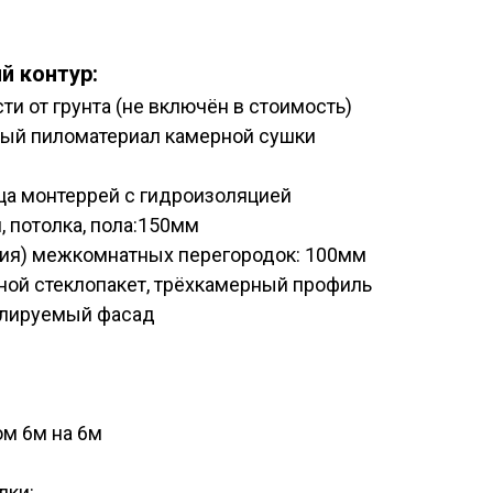
й контур:
ти от грунта (не включён в стоимость)
ный пиломатериал камерной сушки
ца монтеррей с гидроизоляцией
, потолка, пола:150мм
ия) межкомнатных перегородок: 100мм
ной стеклопакет, трёхкамерный профиль
илируемый фасад
м 6м на 6м
лки: