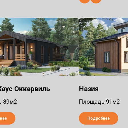
 Хаус Оккервиль
Назия
 89м2
Площадь 91м2
нее
Подробнее