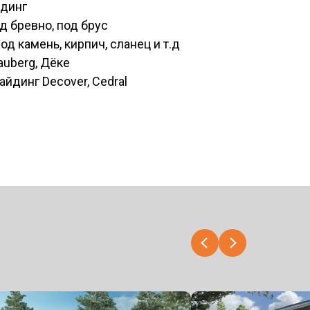
йдинг
д бревно, под брус
д камень, кирпич, сланец и т.д
auberg, Дёке
йдинг Decover, Cedral