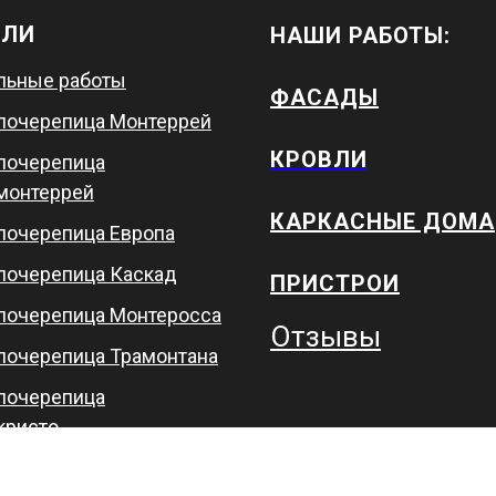
ВЛИ
НАШИ РАБОТЫ:
льные работы
ФАСАДЫ
лочерепица Монтеррей
КРОВЛИ
лочерепица
монтеррей
КАРКАСНЫЕ ДОМА
лочерепица Европа
лочерепица Каскад
ПРИСТРОИ
лочерепица Монтеросса
Отзывы
лочерепица Трамонтана
лочерепица
крист
о