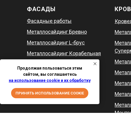
ФАСАДЫ
КРО
Фасадные работы
Крове
Металлосайдинг Бревно
Метал
Металлосайдинг L-брус
Метал
Супер
Металлосайдинг Корабельная
доска
Метал
Продолжая пользоваться этим
Металлосайдинг Софит
Метал
сайтом, вы соглашаетесь
на использование cookie и их обработку
Метал
ПРИНЯТЬ ИСПОЛЬЗОВАНИЕ COOKIE
Метал
Метал
Монте