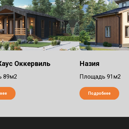
 Хаус Оккервиль
Назия
 89м2
Площадь 91м2
нее
Подробнее