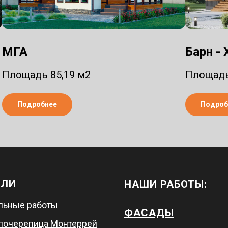
МГА
Барн -
Площадь 85,19 м2
Площадь
Подробнее
Подроб
ВЛИ
НАШИ РАБОТЫ:
льные работы
ФАСАДЫ
лочерепица Монтеррей