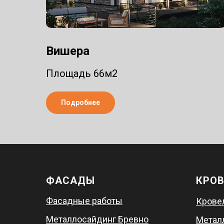
Вишера
Площадь 66м2
Подробнее
ФАСАДЫ
КРО
Фасадные работы
Крове
Металлосайдинг Бревно
Метал