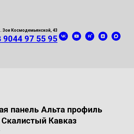
л. Зои Космодемьянской, 43
8 9044 97 55 95
ая панель Альта профиль
 Скалистый Кавказ
т